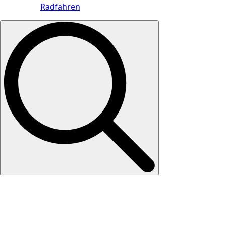
Radfahren
Search
for: